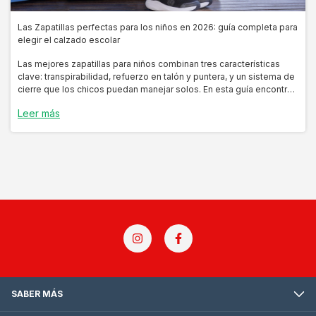
Las Zapatillas perfectas para los niños en 2026: guía completa para
elegir el calzado escolar
Las mejores zapatillas para niños combinan tres características
clave: transpirabilidad, refuerzo en talón y puntera, y un sistema de
cierre que los chicos puedan manejar solos. En esta guía encontrás
los modelos más recomendados por nuestros asesores de
Leer más
Handicap para el 2026, ordenados por edad y uso.
SABER MÁS