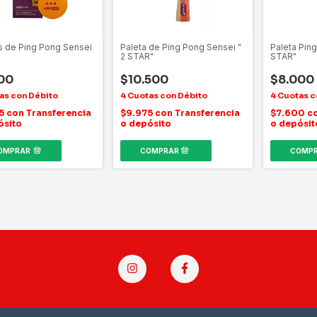
s de Ping Pong Sensei
Paleta de Ping Pong Sensei "
Paleta Ping
2 STAR"
STAR"
00
$10.500
$8.000
75
con
Transferencia
$9.975
con
Transferencia
$7.600
c
ósito
o depósito
o depósit
OMPRAR