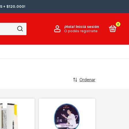
S + $120.000!
0
¡Hola!
Iniciá sesión
O podés registrarte
Ordenar