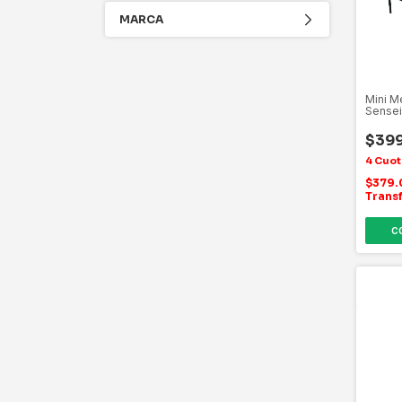
MARCA
Mini M
Sense
$39
$379
Trans
C