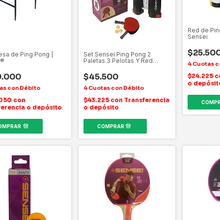
Red de Pin
Sensei
$25.50
esa de Ping Pong |
Set Sensei Ping Pong 2
i®
Paletas 3 Pelotas Y Red
Instant
9.000
$45.500
$24.225
c
o depósit
.050
con
$43.225
con
Transferencia
ferencia o depósito
o depósito
OMPRAR