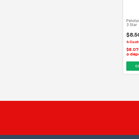
Pelota
3 Star
$8.5
$8.0
o dep
C