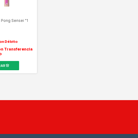
 Pong Sensei "1
on
Transferencia
o