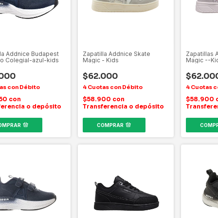
lla Addnice Budapest
Zapatilla Addnice Skate
Zapatillas
ro Colegial-azul-kids
Magic - Kids
Magic --Ki
.000
$62.000
$62.00
850
con
$58.900
con
$58.900
ferencia o depósito
Transferencia o depósito
Transfere
OMPRAR
COMPRAR
COMP