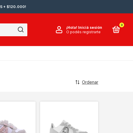
S + $120.000!
0
¡Hola!
Iniciá sesión
O podés registrarte
Ordenar