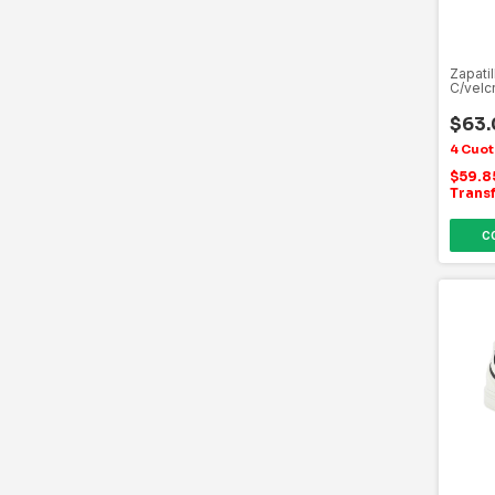
Zapati
C/velc
$63
$59.
Trans
C