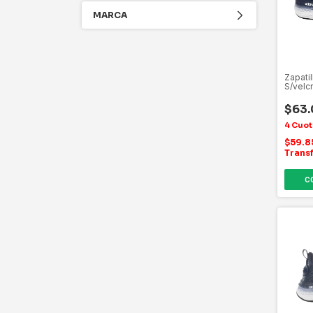
MARCA
Zapati
S/velc
$63
$59.
Trans
C