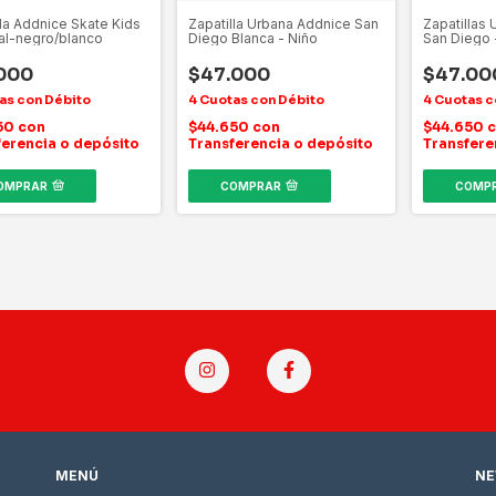
lla Addnice Skate Kids
Zapatilla Urbana Addnice San
Zapatillas
al-negro/blanco
Diego Blanca - Niño
San Diego 
000
$47.000
$47.00
50
con
$44.650
con
$44.650
c
ferencia o depósito
Transferencia o depósito
Transfere
OMPRAR
COMPRAR
COMP
MENÚ
NE