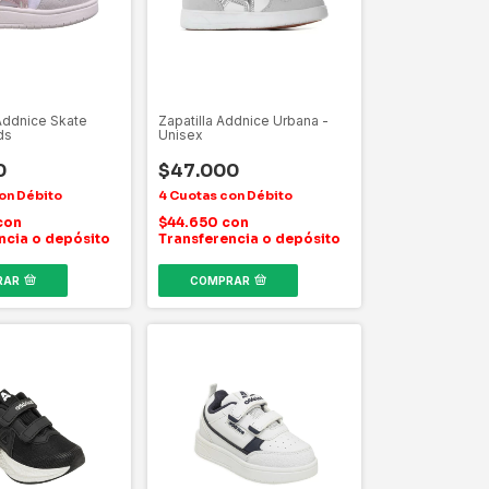
 Addnice Skate
Zapatilla Addnice Urbana -
ds
Unisex
0
$47.000
con
$44.650
con
ncia o depósito
Transferencia o depósito
RAR
COMPRAR