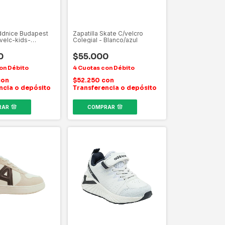
Addnice Budapest
Zapatilla Skate C/velcro
/velc-kids-
Colegial - Blanco/azul
co
0
$55.000
con
$52.250
con
ncia o depósito
Transferencia o depósito
RAR
COMPRAR