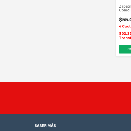
Zapati
Colegi
$55.
$52.2
Trans
C
SABER MÁS