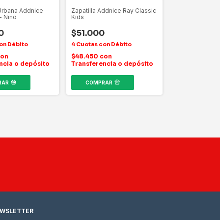
 Urbana Addnice
Zapatilla Addnice Ray Classic
- Niño
Kids
0
$51.000
on
$48.450
con
ncia o depósito
Transferencia o depósito
RAR
COMPRAR
WSLETTER