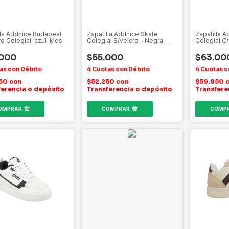
lla Addnice Budapest
Zapatilla Addnice Skate
Zapatilla 
ro Colegial-azul-kids
Colegial S/velcro - Negra-
Colegial C
kids
negro/blan
.000
$55.000
$63.00
850
con
$52.250
con
$59.850
ferencia o depósito
Transferencia o depósito
Transfere
OMPRAR
COMPRAR
COMP