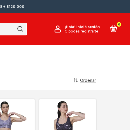
S + $120.000!
0
¡Hola!
Iniciá sesión
O podés registrarte
Ordenar