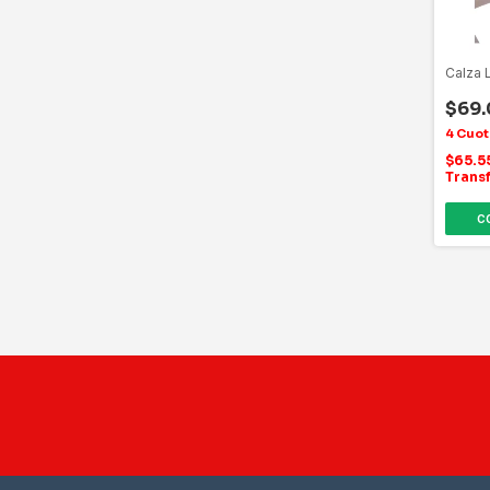
Calza 
$69
$65.
Trans
C