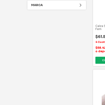
MARCA
Calza 
Fem
$61.
$58.4
o dep
C