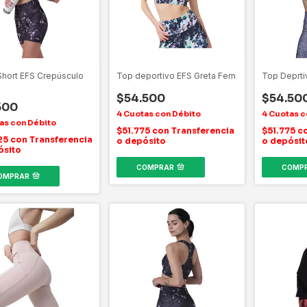
Short EFS Crepúsculo
Top deportivo EFS Greta Fem
Top Deprti
$54.500
$54.50
500
$51.775
con
Transferencia
$51.775
c
25
con
Transferencia
o depósito
o depósit
ósito
COMPRAR
COMP
OMPRAR