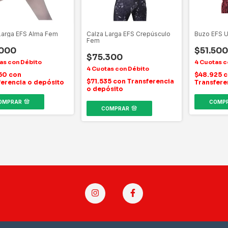
Larga EFS Alma Fem
Calza Larga EFS Crepúsculo
Buzo EFS 
Fem
.000
$51.500
$75.300
550
con
$48.925
c
$71.535
con
Transferencia
ferencia o depósito
Transfere
o depósito
OMPRAR
COMP
COMPRAR