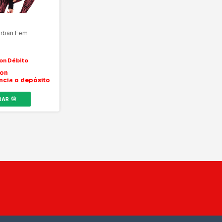
Urban Fem
on
ncia o depósito
RAR