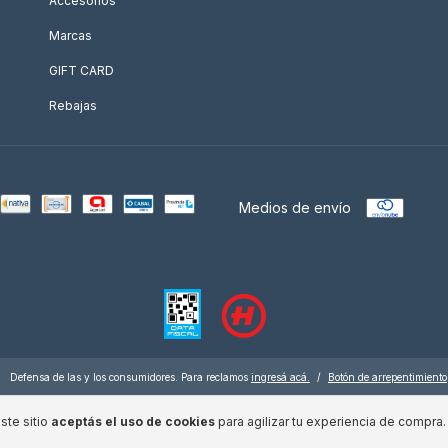
Accesorios
Marcas
GIFT CARD
Rebajas
Medios de envío
Defensa de las y los consumidores. Para reclamos
ingresá acá.
/
Botón de arrepentimiento
ste sitio
aceptás el uso de cookies
para agilizar tu experiencia de compra.