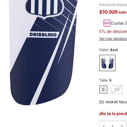
Precio sin impu
$10.925
con
Cuotas S
5% de descue
Ver más detalles
Color:
Azul
Talle:
S
S
XS
GUÍA DE TALL
¡No te lo pier