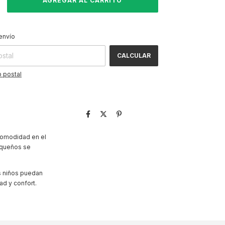
CAMBIAR CP
 CP:
envío
CALCULAR
 postal
 comodidad en el
equeños se
os niños puedan
d y confort.