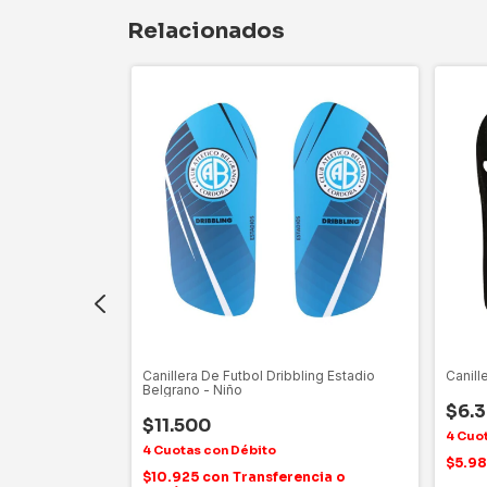
Relacionados
ip Diamond -
Canillera De Futbol Dribbling Estadio
Canill
Belgrano - Niño
$6.
$11.500
$5.9
ncia o
$10.925
con
Transferencia o