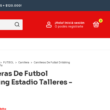
S + $120.000!
0
¡Hola!
Iniciá sesión
O podés registrarte
>
FUTBOL
>
Canillera
>
Canilleras De Futbol Dribbling
iño
eras De Futbol
ng Estadio Talleres -