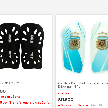
era DRB Cup 2.0
Canillera De Futbol Estadio Argenti
Dribbling - Niño
300
-
18
%
OFF
$11.500
85
con
Transferencia o depósito
$14.000