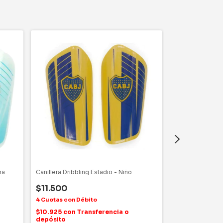
na
Canillera Dribbling Estadio - Niño
Canillera de Fú
$11.500
$11.500
$10.925
con
Transferencia o
$10.925
con
Tr
depósito