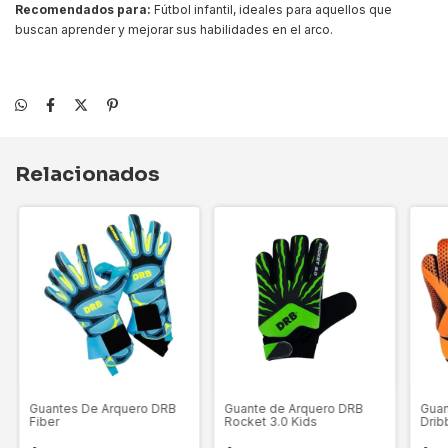
Recomendados para:
Fútbol infantil, ideales para aquellos que
buscan aprender y mejorar sus habilidades en el arco.
Relacionados
Guantes De Arquero DRB
Guante de Arquero DRB
Guan
Fiber
Rocket 3.0 Kids
Drib