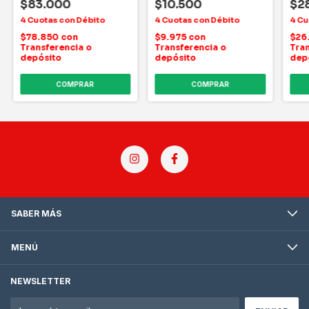
$83.000
$10.500
$2
$78.850
con
$9.975
con
$26
Transferencia o
Transferencia o
Tran
depósito
depósito
dep
COMPRAR
COMPRAR
SABER MÁS
MENÚ
NEWSLETTER