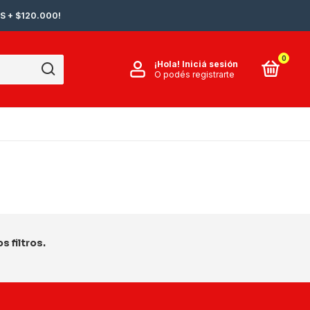
S + $120.000!
0
¡Hola!
Iniciá sesión
O podés registrarte
 filtros.